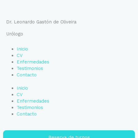
Ir
al
contenido
Dr. Leonardo Gastón de Oliveira
Urólogo
Inicio
CV
Enfermedades
Testimonios
Contacto
Inicio
CV
Enfermedades
Testimonios
Contacto
Reserva de turnos